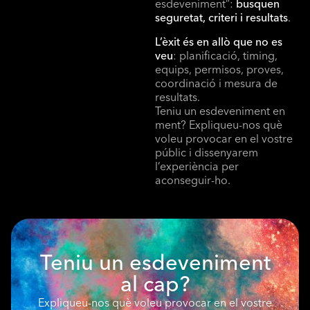
esdeveniment”:
busquen
seguretat, criteri i resultats
.
L’èxit és en allò que no es
veu
: planificació, timing,
equips, permisos, proves,
coordinació i mesura de
resultats.
Teniu un esdeveniment en
ment? Expliqueu-nos què
voleu provocar en el vostre
públic i dissenyarem
l’experiència per
aconseguir-ho.
Teniu un esdeveniment
al cap?
Expliqueu-nos què voleu provocar en el vostre