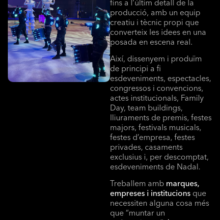
fins a l’últim detall de la
producció, amb un equip
creatiu i tècnic propi que
converteix les idees en una
posada en escena real.
Així, dissenyem i produïm
de principi a fi
esdeveniments, espectacles,
congressos i convencions,
actes institucionals, Family
Day, team buildings,
lliuraments de premis, festes
majors, festivals musicals,
festes d’empresa, festes
privades, casaments
exclusius i, per descomptat,
esdeveniments de Nadal.
Treballem amb
marques,
empreses i institucions
que
necessiten alguna cosa més
que “muntar un