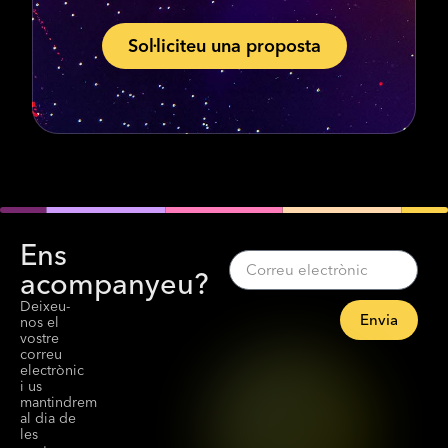
Sol·liciteu una proposta
Ens
acompanyeu?
Deixeu-
Envia
nos el
vostre
correu
electrònic
i us
mantindrem
al dia de
les