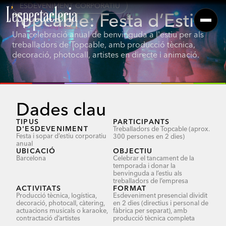
ESDEVENIMENT CORPORATIU
Topcable: Festa d’Estiu
Una celebració anual de benvinguda a l'estiu per als
treballadors de Topcable, amb producció tècnica,
decoració, photocall, artistes en directe i animació.
Dades clau
TIPUS
PARTICIPANTS
D'ESDEVENIMENT
Treballadors de Topcable (aprox.
Festa i sopar d’estiu corporatiu
300 persones en 2 dies)
anual
UBICACIÓ
OBJECTIU
Barcelona
Celebrar el tancament de la
temporada i donar la
benvinguda a l’estiu als
treballadors de l’empresa
ACTIVITATS
FORMAT
Producció tècnica, logística,
Esdeveniment presencial dividit
decoració, photocall, càtering,
en 2 dies (directius i personal de
actuacions musicals o karaoke,
fàbrica per separat), amb
contractació d’artistes
producció tècnica completa