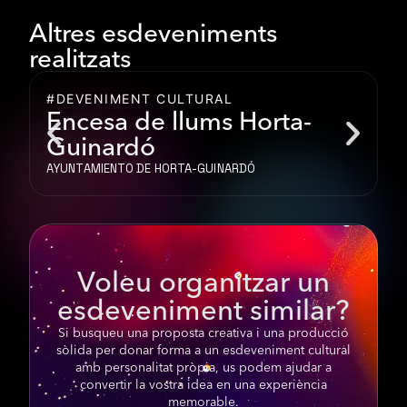
Altres esdeveniments
realitzats
#DEVENIMENT CULTURAL
#
Encesa de llums Horta-
Guinardó
D
AYUNTAMIENTO DE HORTA-GUINARDÓ
Voleu organitzar un
esdeveniment similar?
Si busqueu una proposta creativa i una producció
sòlida per donar forma a un esdeveniment cultural
amb personalitat pròpia, us podem ajudar a
convertir la vostra idea en una experiència
memorable.