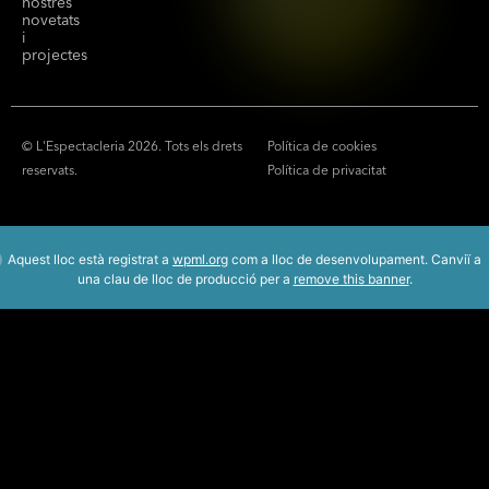
nostres
novetats
i
projectes
© L'Espectacleria 2026. Tots els drets
Política de cookies
reservats.
Política de privacitat
Aquest lloc està registrat a
wpml.org
com a lloc de desenvolupament. Canviï a
una clau de lloc de producció per a
remove this banner
.