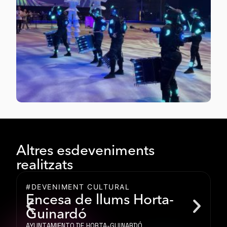
Altres esdeveniments
realitzats
#DEVENIMENT CULTURAL
#
Encesa de llums Horta-
Guinardó
D
AYUNTAMIENTO DE HORTA-GUINARDÓ