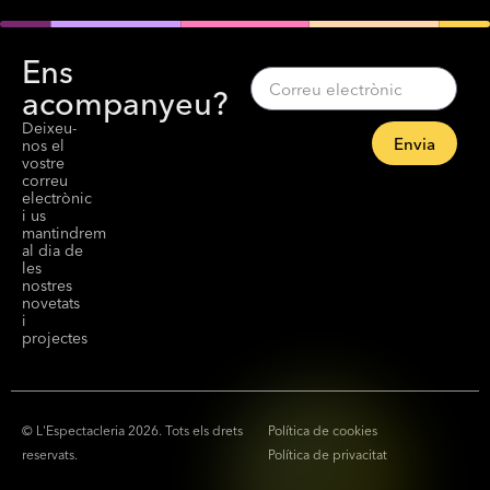
Ens
acompanyeu?
Deixeu-
Envia
nos el
vostre
correu
electrònic
i us
mantindrem
al dia de
les
nostres
novetats
i
projectes
© L'Espectacleria 2026. Tots els drets
Política de cookies
reservats.
Política de privacitat