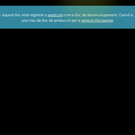
Aquest lloc està registrat a
wpml.org
com a lloc de desenvolupament. Canviï a
una clau de lloc de producció per a
remove this banner
.