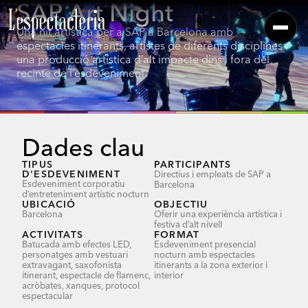
SAP Art Night
Una nit artística per a SAP a Barcelona amb
espectacles itinerants, artistes de diferents disciplines i
una producció artística d’alt impacte dins i fora del
recinte de l’esdeveniment.
Dades clau
TIPUS
PARTICIPANTS
D'ESDEVENIMENT
Directius i empleats de SAP a
Esdeveniment corporatiu
Barcelona
d’entreteniment artístic nocturn
UBICACIÓ
OBJECTIU
Barcelona
Oferir una experiència artística i
festiva d’alt nivell
ACTIVITATS
FORMAT
Batucada amb efectes LED,
Esdeveniment presencial
personatges amb vestuari
nocturn amb espectacles
extravagant, saxofonista
itinerants a la zona exterior i
itinerant, espectacle de flamenc,
interior
acròbates, xanques, protocol
espectacular