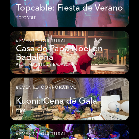
Topcable: Fiesta de Verano
TOPCABLE
#EVENTO CULTURAL
Casa de Papá Noel en
Badalona
AYUNTAMIENTO DE BADALONA
#EVENTO CORPORATIVO
Kuoni: Cena de Gala
KUONI
#EVENTO CULTURAL