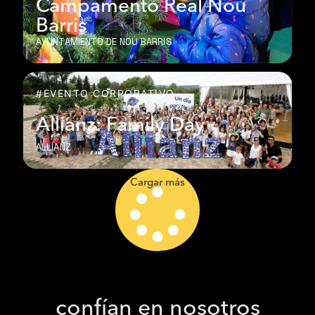
Campamento Real Nou
Barris
AYUNTAMIENTO DE NOU BARRIS
#EVENTO CORPORATIVO
Allianz: Family Day
ALLIANZ
Cargar más
confían en nosotros