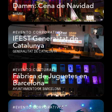
Damm: Cena de Navidad
DAMM
#EVENTO CORPORATIVO
IFEST Generalitat de
Catalunya
GENERALITAT DE CATALUNYA
#EVENTO CULTURAL
Fábrica de Juguetes en
Barcelona
AYUNTAMIENTO DE BARCELONA
#EVENTO CORPORATIVO