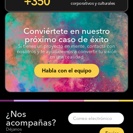
+
350
corporativos y culturales
Conviértete en nuestro
próximo caso de éxito
Si tienes un proyecto en mente, contacta con
nosotros y te ayudaremos a convertir tu visión
en una realidad
Habla con el equipo
¿Nos
acompañas?
Déjanos